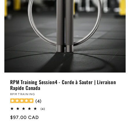
RPM Training Session4 - Corde à Sauter | Livraison
Rapide Canada
Distributeur :
RPM TRAINING
(
4
)
4
(4)
total
Prix
$97.00 CAD
des
critiques
habituel