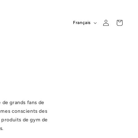
L
Connexion
Panier
Français
a
n
g
u
e
 de grands fans de
ommes conscients des
s produits de gym de
s.