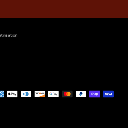
tilisation
yens
iement