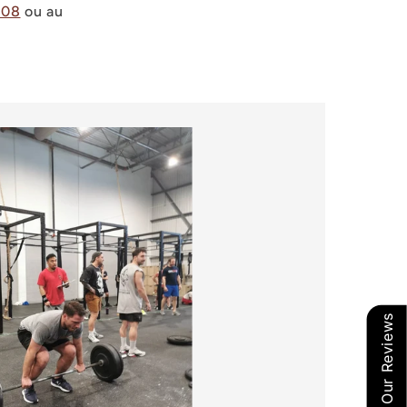
808
ou au
Our Reviews