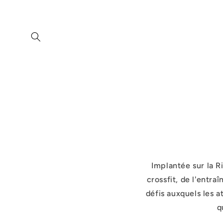
et
passer
au
contenu
Implantée sur la 
crossfit, de l'entr
défis auxquels les 
q