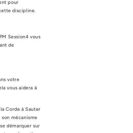
ent pour
ette discipline.
 RPM Session4 vous
ant de
ans votre
ela vous aidera à
la Corde à Sauter
ec son mécanisme
t se démarquer sur