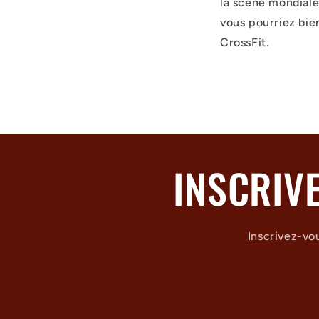
la scène mondiale
vous pourriez bie
CrossFit.
INSCRIV
Inscrivez-vo