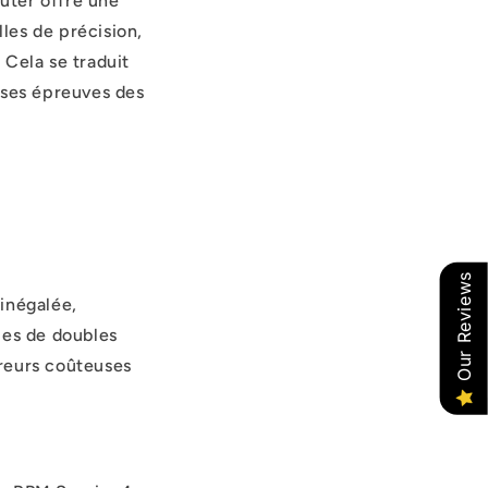
auter offre une
lles de précision,
. Cela se traduit
uses épreuves des
Our Reviews
 inégalée,
mes de doubles
rreurs coûteuses