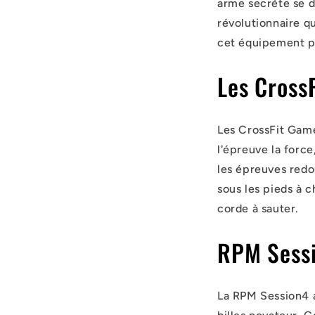
arme secrète se d
révolutionnaire q
cet équipement pou
Les CrossF
Les CrossFit Game
l'épreuve la force
les épreuves redou
sous les pieds à 
corde à sauter.
RPM Sessi
La RPM Session4 a