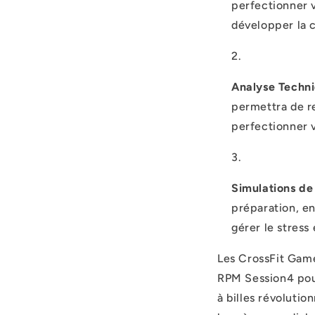
perfectionner 
développer la c
Analyse Techni
permettra de r
perfectionner 
Simulations de
préparation, e
gérer le stress
Les CrossFit Ga
RPM Session4 pour
à billes révolutio