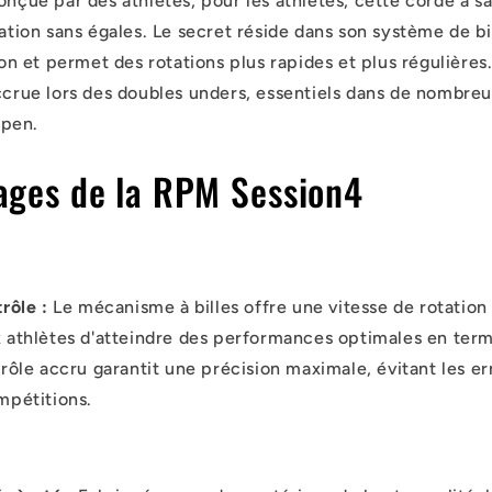
onçue par des athlètes, pour les athlètes, cette corde à s
tation sans égales. Le secret réside dans son système de bi
tion et permet des rotations plus rapides et plus régulières
accrue lors des doubles unders, essentiels dans de nombre
Open.
ages de la RPM Session4
rôle :
Le mécanisme à billes offre une vitesse de rotation
 athlètes d'atteindre des performances optimales en ter
rôle accru garantit une précision maximale, évitant les e
mpétitions.