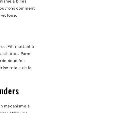
nisme à billes
écouvrons comment
 victoire.
ossFit, mettant à
s athlètes. Parmi
orde deux fois
ise totale de la
unders
son mécanisme à