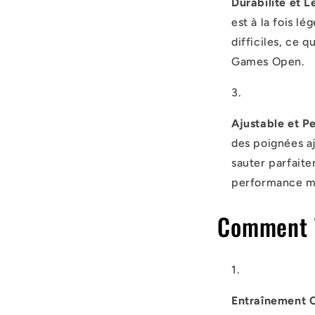
Durabilité et L
est à la fois l
difficiles, ce q
Games
Open
.
Ajustable et Pe
des poignées a
sauter parfaite
performance ma
Comment T
Entraînement C