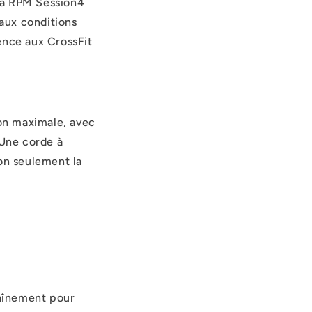
la RPM Session4
 aux conditions
llence aux CrossFit
on maximale, avec
 Une corde à
non seulement la
raînement pour